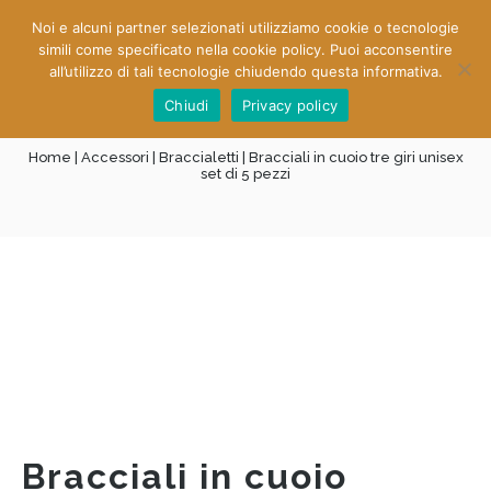
Noi e alcuni partner selezionati utilizziamo cookie o tecnologie
0
0
simili come specificato nella cookie policy. Puoi acconsentire
all’utilizzo di tali tecnologie chiudendo questa informativa.
Chiudi
Privacy policy
Home
|
Accessori
|
Braccialetti
| Bracciali in cuoio tre giri unisex
set di 5 pezzi
Bracciali in cuoio