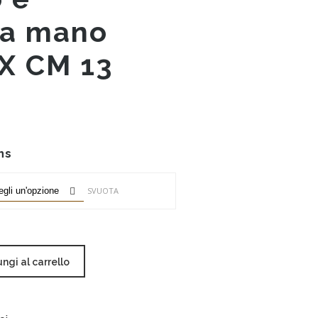
 a mano
X CM 13
ns
SVUOTA
ngi al carrello