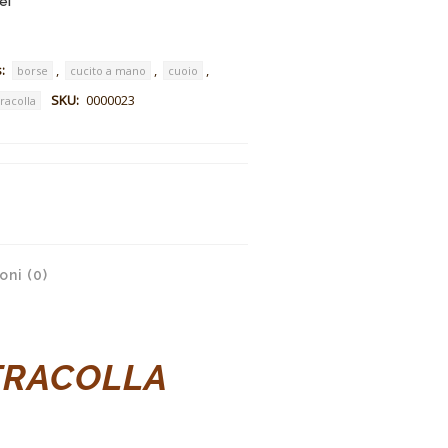
ei
:
,
,
,
borse
cucito a mano
cuoio
SKU:
0000023
tracolla
ni (0)
TRACOLLA