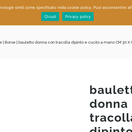
nologie simili come specificato nella cookie policy. Puoi acconsentire all
e
About Us
What We Do
Shop
Contacts
Chiudi
Privacy policy
e
|
Borse
| bauletto donna con tracolla dipinto e cucito a mano CM 30 X
baulet
donna
tracoll
dipint