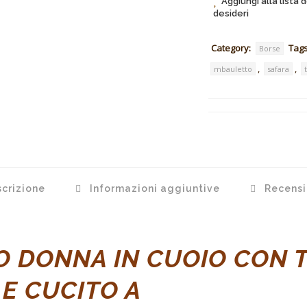
Aggiungi alla lista d
desideri
Category:
Tags
Borse
,
,
mbauletto
safara
crizione
Informazioni aggiuntive
Recensio
O DONNA IN CUOIO CON 
 E CUCITO A