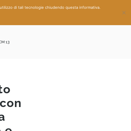
’utilizzo di tali tecnologie chiudendo questa informativa.
0
0
 CM 13
to
 con
a
o e