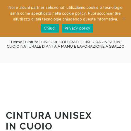
Noi e alcuni partner selezionati utilizziamo cookie o tecnologie
0
0
simili come specificato nella cookie policy. Puoi acconsentire
all’utilizzo di tali tecnologie chiudendo questa informativa.
Chiudi
Privacy policy
Home
|
Cinture
|
CINTURE COLORATE
| CINTURA UNISEX IN
CUOIO NATURALE DIPINTA A MANO E LAVORAZIONE A SBALZO
CINTURA UNISEX
IN CUOIO